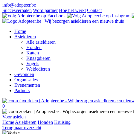
info@adopteer.be
Succesverhalen
Word partner
Hoe het werkt
Contact
Home
Asieldieren
Alle asieldieren
Honden
Katten
Knaagdieren
Vogels
Weidedieren
Gevonden
Organisaties
Evenementen
Partners
0
Voor asielen
Home
Asieldieren
Honden
Kruising
Terug naar overzicht