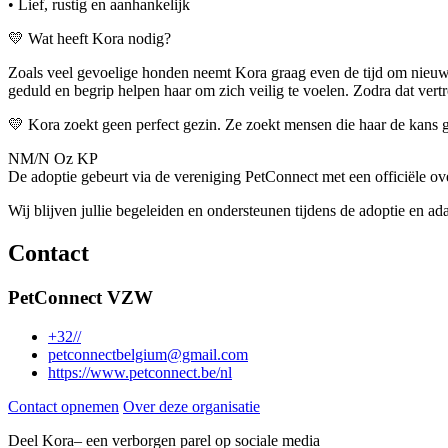
• Lief, rustig en aanhankelijk
💛 Wat heeft Kora nodig?
Zoals veel gevoelige honden neemt Kora graag even de tijd om nieuwe 
geduld en begrip helpen haar om zich veilig te voelen. Zodra dat vertro
💛 Kora zoekt geen perfect gezin. Ze zoekt mensen die haar de kans g
NM/N Oz KP
De adoptie gebeurt via de vereniging PetConnect met een officiële ov
Wij blijven jullie begeleiden en ondersteunen tijdens de adoptie en a
Contact
PetConnect VZW
+32//
petconnectbelgium@gmail.com
https://www.petconnect.be/nl
Contact opnemen
Over deze organisatie
Deel
Kora– een verborgen parel
op sociale media