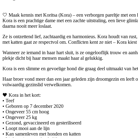
🤍 Maak kennis met Koritsa (Kora) – een verborgen pareltje met een 
Kora is een prachtige dame met een zachte uitstraling, een lieve gliml
daarna nooit meer loslaat.
Ze is ontzettend lief, zachtaardig en harmonieus. Kora houdt van rus
met katten gaat ze respectvol om. Conflicten kent ze niet – Kora kiest 
Wanneer ze iemand in haar hart sluit, is ze ongelooflijk trouw en aanh
plekje dicht bij haar mensen maakt haar al gelukkig.
Kora is een slimme en gevoelige hond die graag deel uitmaakt van het g
Haar broer vond meer dan een jaar geleden zijn droomgezin en leeft 
volwaardig gezinslid verwelkomen.
🖤 Kora in het kort:
• Teef
• Geboren op 7 december 2020
• Ongeveer 55 cm hoog
• Ongeveer 25 kg
• Gezond, gevaccineerd en gesteriliseerd
• Loopt mooi aan de lijn
• Kan samenleven met honden en katten