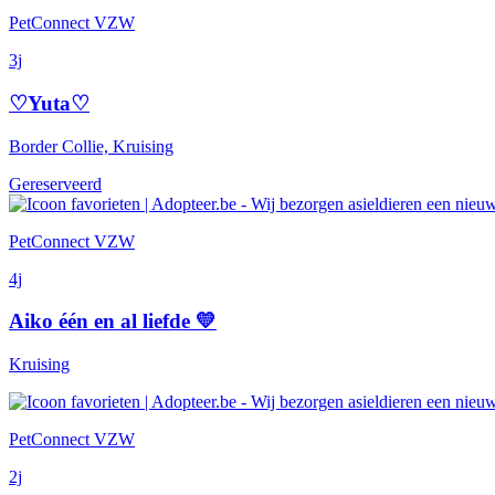
PetConnect VZW
3j
♡Yuta♡
Border Collie, Kruising
Gereserveerd
PetConnect VZW
4j
Aiko één en al liefde 💛
Kruising
PetConnect VZW
2j