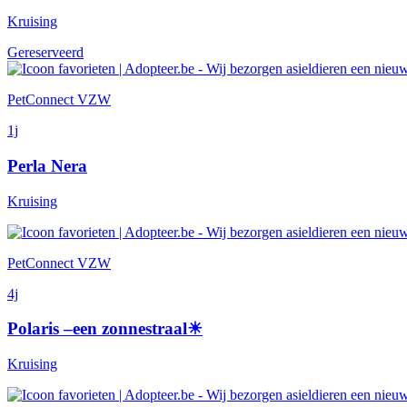
Kruising
Gereserveerd
PetConnect VZW
1j
Perla Nera
Kruising
PetConnect VZW
4j
Polaris –een zonnestraal☀
Kruising